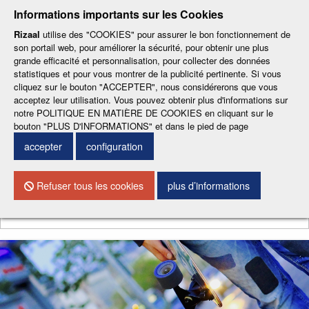
-
-
-
-
-
Informations importants sur les Cookies
ESP
ENG
CAT
FRA
DEU
Rizaal
utilise des "COOKIES" pour assurer le bon fonctionnement de
son portail web, pour améliorer la sécurité, pour obtenir une plus
grande efficacité et personnalisation, pour collecter des données
statistiques et pour vous montrer de la publicité pertinente. Si vous
cliquez sur le bouton "ACCEPTER", nous considérerons que vous
acceptez leur utilisation. Vous pouvez obtenir plus d'informations sur
notre POLITIQUE EN MATIÈRE DE COOKIES en cliquant sur le
CONTACTEZ NOUS
bouton "PLUS D'INFORMATIONS" et dans le pied de page
accepter
configuration
Menu
Refuser tous les cookies
plus d’informations
Chercher