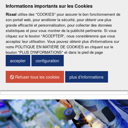
-
-
-
-
-
Informations importants sur les Cookies
ESP
ENG
CAT
FRA
DEU
Rizaal
utilise des "COOKIES" pour assurer le bon fonctionnement de
son portail web, pour améliorer la sécurité, pour obtenir une plus
grande efficacité et personnalisation, pour collecter des données
statistiques et pour vous montrer de la publicité pertinente. Si vous
cliquez sur le bouton "ACCEPTER", nous considérerons que vous
acceptez leur utilisation. Vous pouvez obtenir plus d'informations sur
notre POLITIQUE EN MATIÈRE DE COOKIES en cliquant sur le
CONTACTEZ NOUS
bouton "PLUS D'INFORMATIONS" et dans le pied de page
accepter
configuration
Menu
Refuser tous les cookies
plus d’informations
Chercher