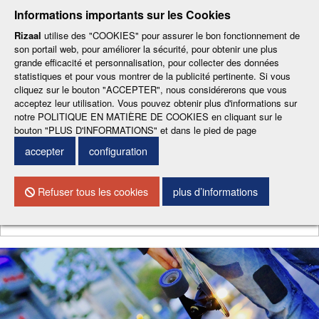
-
-
-
-
-
Informations importants sur les Cookies
ESP
ENG
CAT
FRA
DEU
Rizaal
utilise des "COOKIES" pour assurer le bon fonctionnement de
son portail web, pour améliorer la sécurité, pour obtenir une plus
grande efficacité et personnalisation, pour collecter des données
statistiques et pour vous montrer de la publicité pertinente. Si vous
cliquez sur le bouton "ACCEPTER", nous considérerons que vous
acceptez leur utilisation. Vous pouvez obtenir plus d'informations sur
notre POLITIQUE EN MATIÈRE DE COOKIES en cliquant sur le
CONTACTEZ NOUS
bouton "PLUS D'INFORMATIONS" et dans le pied de page
accepter
configuration
Menu
Refuser tous les cookies
plus d’informations
Chercher