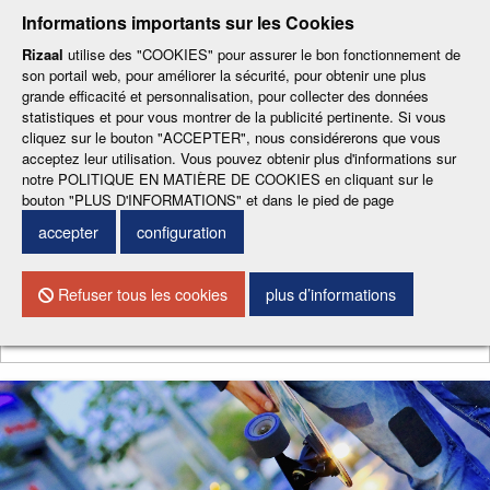
-
-
-
-
-
Informations importants sur les Cookies
ESP
ENG
CAT
FRA
DEU
Rizaal
utilise des "COOKIES" pour assurer le bon fonctionnement de
son portail web, pour améliorer la sécurité, pour obtenir une plus
grande efficacité et personnalisation, pour collecter des données
statistiques et pour vous montrer de la publicité pertinente. Si vous
cliquez sur le bouton "ACCEPTER", nous considérerons que vous
acceptez leur utilisation. Vous pouvez obtenir plus d'informations sur
notre POLITIQUE EN MATIÈRE DE COOKIES en cliquant sur le
CONTACTEZ NOUS
bouton "PLUS D'INFORMATIONS" et dans le pied de page
accepter
configuration
Menu
Refuser tous les cookies
plus d’informations
Chercher