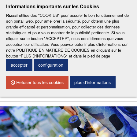
-
-
-
-
-
Informations importants sur les Cookies
ESP
ENG
CAT
FRA
DEU
Rizaal
utilise des "COOKIES" pour assurer le bon fonctionnement de
son portail web, pour améliorer la sécurité, pour obtenir une plus
grande efficacité et personnalisation, pour collecter des données
statistiques et pour vous montrer de la publicité pertinente. Si vous
cliquez sur le bouton "ACCEPTER", nous considérerons que vous
acceptez leur utilisation. Vous pouvez obtenir plus d'informations sur
notre POLITIQUE EN MATIÈRE DE COOKIES en cliquant sur le
CONTACTEZ NOUS
bouton "PLUS D'INFORMATIONS" et dans le pied de page
accepter
configuration
Menu
Refuser tous les cookies
plus d’informations
Chercher