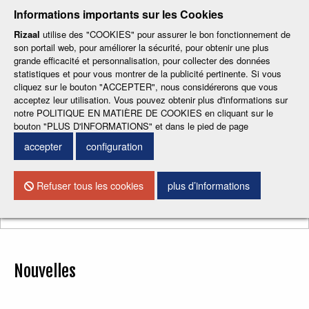
-
-
-
-
-
Informations importants sur les Cookies
ESP
ENG
CAT
FRA
DEU
Rizaal
utilise des "COOKIES" pour assurer le bon fonctionnement de
son portail web, pour améliorer la sécurité, pour obtenir une plus
grande efficacité et personnalisation, pour collecter des données
statistiques et pour vous montrer de la publicité pertinente. Si vous
cliquez sur le bouton "ACCEPTER", nous considérerons que vous
acceptez leur utilisation. Vous pouvez obtenir plus d'informations sur
notre POLITIQUE EN MATIÈRE DE COOKIES en cliquant sur le
CONTACTEZ NOUS
bouton "PLUS D'INFORMATIONS" et dans le pied de page
accepter
configuration
Menu
Refuser tous les cookies
plus d’informations
Chercher
Nouvelles