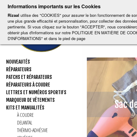
-
-
-
-
CH
-
Informations importants sur les Cookies
ESP
ENG
CAT
FRA
DEU
Rizaal
utilise des "COOKIES" pour assurer le bon fonctionnement de son p
Kits et Man
une plus grande efficacité et personnalisation, pour collecter des données
pertinente. Si vous cliquez sur le bouton "ACCEPTER", nous considérero
Kits
obtenir plus d'informations sur notre POLITIQUE EN MATIÈRE DE COOK
D'INFORMATIONS" et dans le pied de page
NOUVEAUTÉS
RÉPARATEURS
PATCHS ET RÉPARATEURS
RÉPARATEURS À COUDRE
LETTRES ET NUMÉROS SPORTIFS
MARQUEUR DE VÊTEMENTS
Sac d
KITS ET MANUALITÉS
À COUDRE
DELANTAL
THÉRMO-ADHÉSIVE