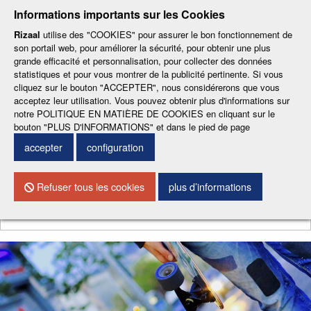
-
-
-
-
-
Informations importants sur les Cookies
ESP
ENG
CAT
FRA
DEU
Rizaal
utilise des "COOKIES" pour assurer le bon fonctionnement de
son portail web, pour améliorer la sécurité, pour obtenir une plus
grande efficacité et personnalisation, pour collecter des données
statistiques et pour vous montrer de la publicité pertinente. Si vous
cliquez sur le bouton "ACCEPTER", nous considérerons que vous
acceptez leur utilisation. Vous pouvez obtenir plus d'informations sur
notre POLITIQUE EN MATIÈRE DE COOKIES en cliquant sur le
CONTACTEZ NOUS
bouton "PLUS D'INFORMATIONS" et dans le pied de page
accepter
configuration
Menu
Refuser tous les cookies
plus d’informations
Chercher