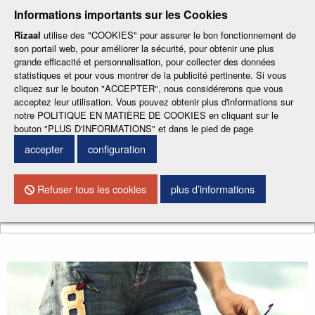
-
-
-
-
-
Informations importants sur les Cookies
ESP
ENG
CAT
FRA
DEU
Rizaal
utilise des "COOKIES" pour assurer le bon fonctionnement de
son portail web, pour améliorer la sécurité, pour obtenir une plus
grande efficacité et personnalisation, pour collecter des données
statistiques et pour vous montrer de la publicité pertinente. Si vous
cliquez sur le bouton "ACCEPTER", nous considérerons que vous
acceptez leur utilisation. Vous pouvez obtenir plus d'informations sur
notre POLITIQUE EN MATIÈRE DE COOKIES en cliquant sur le
CONTACTEZ NOUS
bouton "PLUS D'INFORMATIONS" et dans le pied de page
accepter
configuration
Menu
Refuser tous les cookies
plus d’informations
Chercher