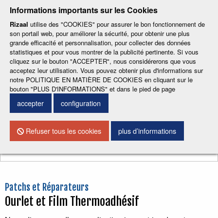
-
-
-
-
-
Informations importants sur les Cookies
ESP
ENG
CAT
FRA
DEU
Rizaal
utilise des "COOKIES" pour assurer le bon fonctionnement de
son portail web, pour améliorer la sécurité, pour obtenir une plus
grande efficacité et personnalisation, pour collecter des données
statistiques et pour vous montrer de la publicité pertinente. Si vous
cliquez sur le bouton "ACCEPTER", nous considérerons que vous
acceptez leur utilisation. Vous pouvez obtenir plus d'informations sur
notre POLITIQUE EN MATIÈRE DE COOKIES en cliquant sur le
CONTACTEZ NOUS
bouton "PLUS D'INFORMATIONS" et dans le pied de page
accepter
configuration
Menu
Refuser tous les cookies
plus d’informations
Chercher
Patchs et Réparateurs
Ourlet et Film Thermoadhésif