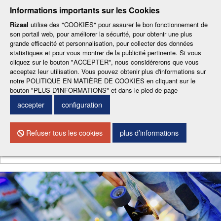
-
-
-
-
-
Informations importants sur les Cookies
ESP
ENG
CAT
FRA
DEU
Rizaal
utilise des "COOKIES" pour assurer le bon fonctionnement de
son portail web, pour améliorer la sécurité, pour obtenir une plus
grande efficacité et personnalisation, pour collecter des données
statistiques et pour vous montrer de la publicité pertinente. Si vous
cliquez sur le bouton "ACCEPTER", nous considérerons que vous
acceptez leur utilisation. Vous pouvez obtenir plus d'informations sur
notre POLITIQUE EN MATIÈRE DE COOKIES en cliquant sur le
CONTACTEZ NOUS
bouton "PLUS D'INFORMATIONS" et dans le pied de page
accepter
configuration
Menu
Refuser tous les cookies
plus d’informations
Chercher