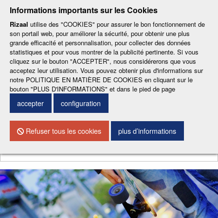
-
-
-
-
-
Informations importants sur les Cookies
ESP
ENG
CAT
FRA
DEU
Rizaal
utilise des "COOKIES" pour assurer le bon fonctionnement de
son portail web, pour améliorer la sécurité, pour obtenir une plus
grande efficacité et personnalisation, pour collecter des données
statistiques et pour vous montrer de la publicité pertinente. Si vous
cliquez sur le bouton "ACCEPTER", nous considérerons que vous
acceptez leur utilisation. Vous pouvez obtenir plus d'informations sur
notre POLITIQUE EN MATIÈRE DE COOKIES en cliquant sur le
CONTACTEZ NOUS
bouton "PLUS D'INFORMATIONS" et dans le pied de page
accepter
configuration
Menu
Refuser tous les cookies
plus d’informations
Chercher