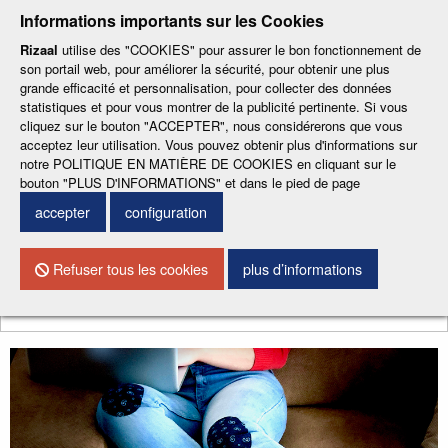
-
-
-
-
-
Informations importants sur les Cookies
ESP
ENG
CAT
FRA
DEU
Rizaal
utilise des "COOKIES" pour assurer le bon fonctionnement de
son portail web, pour améliorer la sécurité, pour obtenir une plus
grande efficacité et personnalisation, pour collecter des données
statistiques et pour vous montrer de la publicité pertinente. Si vous
cliquez sur le bouton "ACCEPTER", nous considérerons que vous
acceptez leur utilisation. Vous pouvez obtenir plus d'informations sur
notre POLITIQUE EN MATIÈRE DE COOKIES en cliquant sur le
CONTACTEZ NOUS
bouton "PLUS D'INFORMATIONS" et dans le pied de page
accepter
configuration
Menu
Refuser tous les cookies
plus d’informations
Chercher