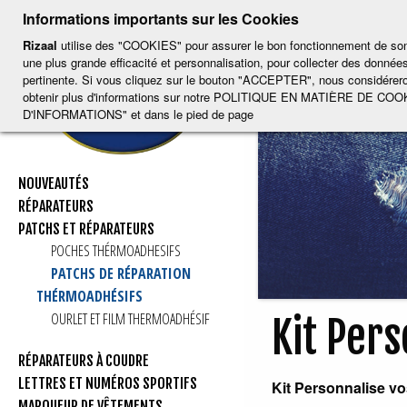
-
-
-
-
CH
-
Informations importants sur les Cookies
ESP
ENG
CAT
FRA
DEU
Rizaal
utilise des "COOKIES" pour assurer le bon fonctionnement de son p
une plus grande efficacité et personnalisation, pour collecter des données
pertinente. Si vous cliquez sur le bouton "ACCEPTER", nous considérero
obtenir plus d'informations sur notre POLITIQUE EN MATIÈRE DE COOK
D'INFORMATIONS" et dans le pied de page
NOUVEAUTÉS
RÉPARATEURS
PATCHS ET RÉPARATEURS
POCHES THÉRMOADHESIFS
PATCHS DE RÉPARATION
THÉRMOADHÉSIFS
OURLET ET FILM THERMOADHÉSIF
Kit Pers
RÉPARATEURS À COUDRE
LETTRES ET NUMÉROS SPORTIFS
Kit Personnalise v
MARQUEUR DE VÊTEMENTS