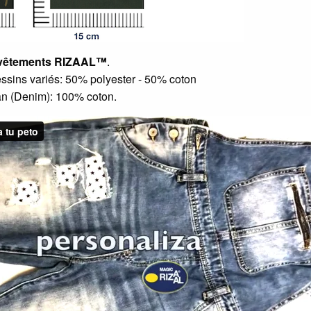
 vêtements RIZAAL
™
.
ssins variés: 50% polyester - 50% coton
an (Denim): 100% coton.