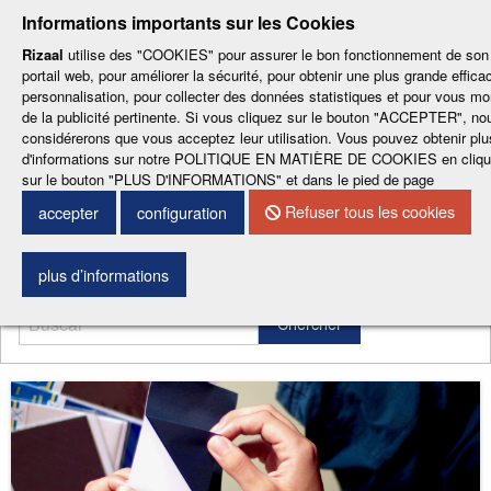
-
-
-
-
-
Informations importants sur les Cookies
ESP
ENG
CAT
FRA
DEU
Rizaal
utilise des "COOKIES" pour assurer le bon fonctionnement de son
portail web, pour améliorer la sécurité, pour obtenir une plus grande efficac
personnalisation, pour collecter des données statistiques et pour vous mo
de la publicité pertinente. Si vous cliquez sur le bouton "ACCEPTER", no
considérerons que vous acceptez leur utilisation. Vous pouvez obtenir plu
d'informations sur notre POLITIQUE EN MATIÈRE DE COOKIES en cliqu
sur le bouton "PLUS D'INFORMATIONS" et dans le pied de page
CONTACTEZ NOUS
Refuser tous les cookies
accepter
configuration
Menu
plus d’informations
Chercher