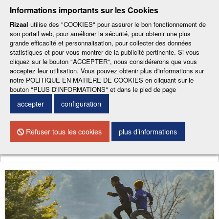
-
-
-
-
-
Informations importants sur les Cookies
ESP
ENG
CAT
FRA
DEU
Rizaal
utilise des "COOKIES" pour assurer le bon fonctionnement de
son portail web, pour améliorer la sécurité, pour obtenir une plus
grande efficacité et personnalisation, pour collecter des données
statistiques et pour vous montrer de la publicité pertinente. Si vous
cliquez sur le bouton "ACCEPTER", nous considérerons que vous
acceptez leur utilisation. Vous pouvez obtenir plus d'informations sur
notre POLITIQUE EN MATIÈRE DE COOKIES en cliquant sur le
CONTACTEZ NOUS
bouton "PLUS D'INFORMATIONS" et dans le pied de page
accepter
configuration
Menu
Refuser tous les cookies
plus d’informations
Chercher