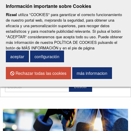
-
-
-
-
-
Información importante sobre Cookies
ESP
ENG
CAT
FRA
DEU
Rizaal
utiliza "COOKIES" para garantizar el correcto funcionamiento
de nuestro portal web, mejorando la seguridad, para obtener una
eficacia y una personalización superiores, para recoger datos
estadísticos y para mostrarle publicidad relevante. Si pulsa el botón
"ACEPTAR" consideraremos que acepta todo su uso. Puede obtener
más información de nuestra POLÍTICA DE COOKIES pulsando el
botón de MÁS INFORMACIÓN y en el pie de página
CONTACTO
aceptar
configuración
Menu
Rechazar todas las cookies
más informacion
Buscar