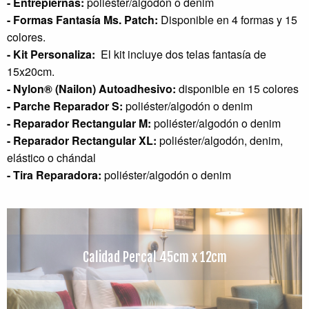
- Entrepiernas:
poliéster/algodón o denim
- Formas Fantasía
Ms. Patch
:
Disponible en 4 formas y 15
colores.
- Kit Personaliza:
El kit incluye dos telas fantasía de
15x20cm.
- Nylon® (Nailon) Autoadhesivo:
disponible en 15 colores
- Parche Reparador S:
poliéster/algodón o denim
- Reparador Rectangular M:
poliéster/algodón o denim
- Reparador Rectangular XL:
poliéster/algodón, denim,
elástico o chándal
- Tira Reparadora:
poliéster/algodón o denim
Calidad Percal 45cm x 12cm