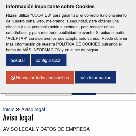
-
-
-
-
-
Información importante sobre Cookies
ESP
ENG
CAT
FRA
DEU
Rizaal
utiliza "COOKIES" para garantizar el correcto funcionamiento
de nuestro portal web, mejorando la seguridad, para obtener una
eficacia y una personalización superiores, para recoger datos
estadísticos y para mostrarle publicidad relevante. Si pulsa el botón
"ACEPTAR" consideraremos que acepta todo su uso. Puede obtener
más información de nuestra POLÍTICA DE COOKIES pulsando el
botón de MÁS INFORMACIÓN y en el pie de página
CONTACTO
aceptar
configuración
Menu
Rechazar todas las cookies
más informacion
Buscar
Inicio
Aviso legal
Aviso legal
AVISO LEGAL Y DATOS DE EMPRESA