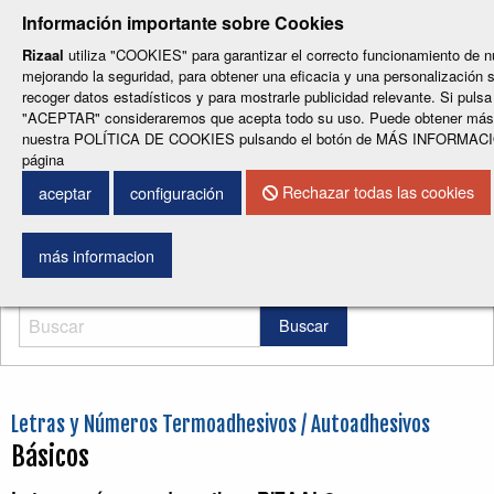
-
-
-
-
-
Información importante sobre Cookies
ESP
ENG
CAT
FRA
DEU
Rizaal
utiliza "COOKIES" para garantizar el correcto funcionamiento de n
mejorando la seguridad, para obtener una eficacia y una personalización s
recoger datos estadísticos y para mostrarle publicidad relevante. Si pulsa
"ACEPTAR" consideraremos que acepta todo su uso. Puede obtener más 
nuestra POLÍTICA DE COOKIES pulsando el botón de MÁS INFORMACIÓN
página
Rechazar todas las cookies
CONTACTO
aceptar
configuración
Menu
más informacion
Buscar
Letras y Números Termoadhesivos / Autoadhesivos
Básicos