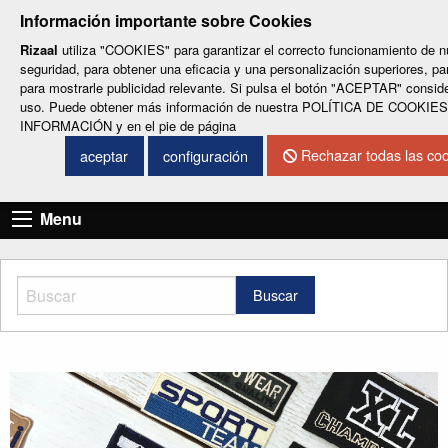
-
-
-
-
-
Información importante sobre Cookies
ESP
ENG
CAT
FRA
DEU
Rizaal
utiliza "COOKIES" para garantizar el correcto funcionamiento de n
seguridad, para obtener una eficacia y una personalización superiores, pa
para mostrarle publicidad relevante. Si pulsa el botón "ACEPTAR" consi
uso. Puede obtener más información de nuestra POLÍTICA DE COOKIES
INFORMACIÓN y en el pie de página
Rechazar todas las coo
aceptar
configuración
CONTACTO
Menu
Buscar