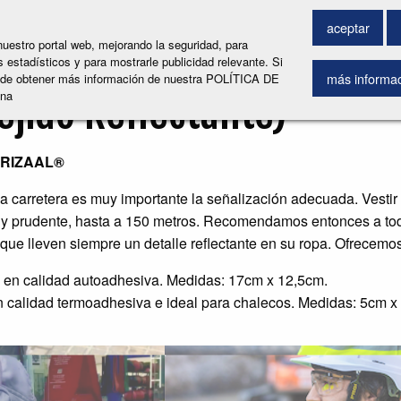
SCAR PRODUCTO
aceptar
uestro portal web, mejorando la seguridad, para
s
 estadísticos y para mostrarle publicidad relevante. Si
más informa
ede obtener más información de nuestra POLÍTICA DE
ejido Reflectante)
ina
e RIZAAL®
a carretera es muy importante la señalización adecuada. Vestir 
 y prudente, hasta a 150 metros. Recomendamos entonces a toda
 que lleven siempre un detalle reflectante en su ropa. Ofrecemo
en calidad autoadhesiva. Medidas: 17cm x 12,5cm.
 calidad termoadhesiva e ideal para chalecos. Medidas: 5cm 