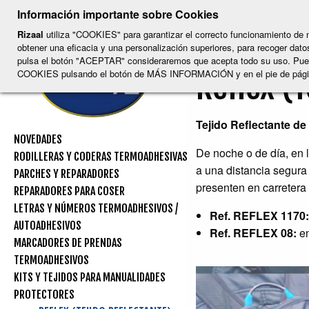
-
-
-
-
BU
-
Información importante sobre Cookies
ESP
ENG
CAT
FRA
DEU
Rizaal
utiliza "COOKIES" para garantizar el correcto funcionamiento de n
Protectore
obtener una eficacia y una personalización superiores, para recoger datos
pulsa el botón "ACEPTAR" consideraremos que acepta todo su uso. Pu
Reflex (T
COOKIES pulsando el botón de MÁS INFORMACIÓN y en el pie de pág
Tejido Reflectante d
NOVEDADES
De noche o de día, en l
RODILLERAS Y CODERAS TERMOADHESIVAS
a una distancia segura
PARCHES Y REPARADORES
presenten en carretera
REPARADORES PARA COSER
LETRAS Y NÚMEROS TERMOADHESIVOS /
Ref. REFLEX 1170:
AUTOADHESIVOS
Ref. REFLEX 08:
en
MARCADORES DE PRENDAS
TERMOADHESIVOS
KITS Y TEJIDOS PARA MANUALIDADES
PROTECTORES