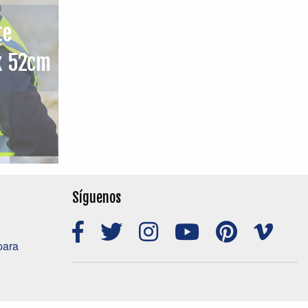
te
x 52cm
Síguenos
para