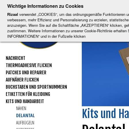
-
-
-
-
SUCHE N
-
Wichtige Informationen zu Cookies
ESP
ENG
CAT
FRA
DEU
Rizaal
verwendet „COOKIES“, um das ordnungsgemäße Funktionieren unse
verbessern, mehr Effizienz und Personalisierung zu erzielen, statistis
anzuzeigen. Wenn Sie auf die Schaltfläche „AKZEPTIEREN“ klicken, ge
zustimmen. Weitere Informationen zu unserer Cookie-Richtlinie erhalten
INFORMATIONEN“ und in der Fußzeile klicken
NACHRICHT
THERMOADHESIVE FLICKEN
PATCHES UND REPAIRER
AUFNÄHER FLICKEN
BUCHSTABEN UND SPORTNUMMERN
ETIKETTEN FÜR KLEIDUNG
KITS UND HANDARBEIT
NÄHEN
Kits und H
DELANTAL
AUFBÜGELN