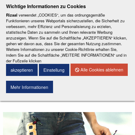
-
-
-
-
-
Wichtige Informationen zu Cookies
ESP
ENG
CAT
FRA
DEU
Rizaal
verwendet „COOKIES“, um das ordnungsgemäße
Funktionieren unseres Webportals sicherzustellen, die Sicherheit zu
verbessern, mehr Effizienz und Personalisierung zu erzielen,
statistische Daten zu sammeln und Ihnen relevante Werbung
anzuzeigen. Wenn Sie auf die Schaltfläche „AKZEPTIEREN“ klicken,
gehen wir davon aus, dass Sie der gesamten Nutzung zustimmen.
Weitere Informationen zu unserer Cookie-Richtlinie erhalten Sie,
KONTAKT
indem Sie auf die Schaltfläche „WEITERE INFORMATIONEN“ und in
der Fußzeile klicken
Menu
Alle Cookies ablehnen
akzeptieren
Einstellung
Mehr Informationen
Suchen