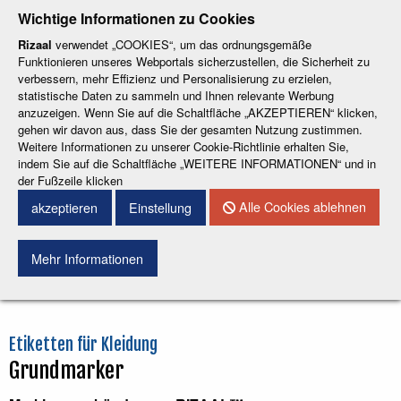
-
-
-
-
-
Wichtige Informationen zu Cookies
ESP
ENG
CAT
FRA
DEU
Rizaal
verwendet „COOKIES“, um das ordnungsgemäße
Funktionieren unseres Webportals sicherzustellen, die Sicherheit zu
verbessern, mehr Effizienz und Personalisierung zu erzielen,
statistische Daten zu sammeln und Ihnen relevante Werbung
anzuzeigen. Wenn Sie auf die Schaltfläche „AKZEPTIEREN“ klicken,
gehen wir davon aus, dass Sie der gesamten Nutzung zustimmen.
Weitere Informationen zu unserer Cookie-Richtlinie erhalten Sie,
KONTAKT
indem Sie auf die Schaltfläche „WEITERE INFORMATIONEN“ und in
der Fußzeile klicken
Menu
Alle Cookies ablehnen
akzeptieren
Einstellung
Mehr Informationen
Suchen
Etiketten für Kleidung
Grundmarker