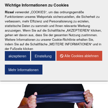
-
-
-
-
-
Wichtige Informationen zu Cookies
ESP
ENG
CAT
FRA
DEU
Rizaal
verwendet „COOKIES“, um das ordnungsgemäße
Funktionieren unseres Webportals sicherzustellen, die Sicherheit zu
verbessern, mehr Effizienz und Personalisierung zu erzielen,
statistische Daten zu sammeln und Ihnen relevante Werbung
anzuzeigen. Wenn Sie auf die Schaltfläche „AKZEPTIEREN“ klicken,
gehen wir davon aus, dass Sie der gesamten Nutzung zustimmen.
Weitere Informationen zu unserer Cookie-Richtlinie erhalten Sie,
KONTAKT
indem Sie auf die Schaltfläche „WEITERE INFORMATIONEN“ und in
der Fußzeile klicken
Menu
Alle Cookies ablehnen
akzeptieren
Einstellung
Mehr Informationen
Suchen