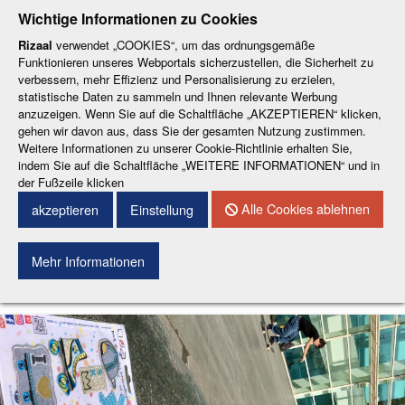
-
-
-
-
-
Wichtige Informationen zu Cookies
ESP
ENG
CAT
FRA
DEU
Rizaal
verwendet „COOKIES“, um das ordnungsgemäße
Funktionieren unseres Webportals sicherzustellen, die Sicherheit zu
verbessern, mehr Effizienz und Personalisierung zu erzielen,
statistische Daten zu sammeln und Ihnen relevante Werbung
anzuzeigen. Wenn Sie auf die Schaltfläche „AKZEPTIEREN“ klicken,
gehen wir davon aus, dass Sie der gesamten Nutzung zustimmen.
Weitere Informationen zu unserer Cookie-Richtlinie erhalten Sie,
KONTAKT
indem Sie auf die Schaltfläche „WEITERE INFORMATIONEN“ und in
der Fußzeile klicken
Menu
Alle Cookies ablehnen
akzeptieren
Einstellung
Mehr Informationen
Suchen