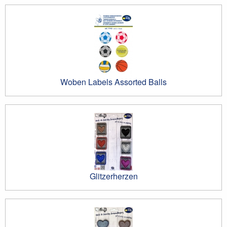
Woben Labels Assorted Balls
Glitzerherzen