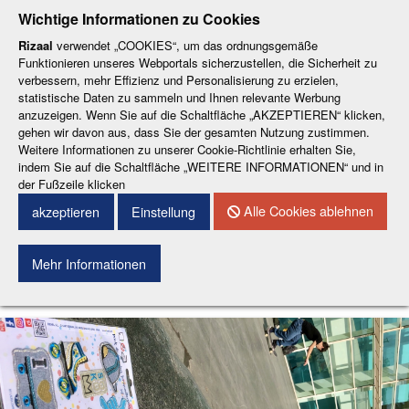
-
-
-
-
-
Wichtige Informationen zu Cookies
ESP
ENG
CAT
FRA
DEU
Rizaal
verwendet „COOKIES“, um das ordnungsgemäße
Funktionieren unseres Webportals sicherzustellen, die Sicherheit zu
verbessern, mehr Effizienz und Personalisierung zu erzielen,
statistische Daten zu sammeln und Ihnen relevante Werbung
anzuzeigen. Wenn Sie auf die Schaltfläche „AKZEPTIEREN“ klicken,
gehen wir davon aus, dass Sie der gesamten Nutzung zustimmen.
Weitere Informationen zu unserer Cookie-Richtlinie erhalten Sie,
KONTAKT
indem Sie auf die Schaltfläche „WEITERE INFORMATIONEN“ und in
der Fußzeile klicken
Menu
Alle Cookies ablehnen
akzeptieren
Einstellung
Mehr Informationen
Suchen