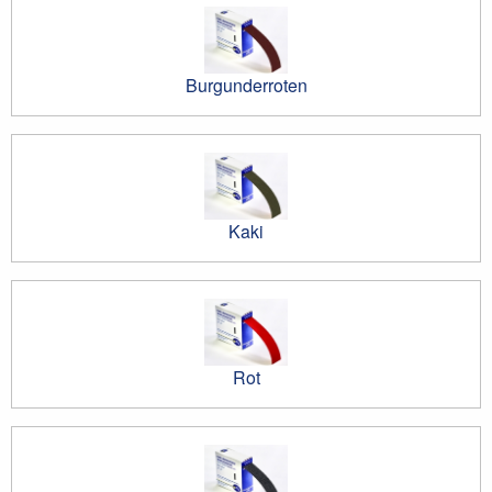
Burgunderroten
Kaki
Rot