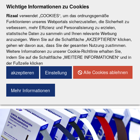
-
-
-
-
-
Wichtige Informationen zu Cookies
ESP
ENG
CAT
FRA
DEU
Rizaal
verwendet „COOKIES“, um das ordnungsgemäße
Funktionieren unseres Webportals sicherzustellen, die Sicherheit zu
verbessern, mehr Effizienz und Personalisierung zu erzielen,
statistische Daten zu sammeln und Ihnen relevante Werbung
anzuzeigen. Wenn Sie auf die Schaltfläche „AKZEPTIEREN“ klicken,
gehen wir davon aus, dass Sie der gesamten Nutzung zustimmen.
Weitere Informationen zu unserer Cookie-Richtlinie erhalten Sie,
KONTAKT
indem Sie auf die Schaltfläche „WEITERE INFORMATIONEN“ und in
der Fußzeile klicken
Menu
Alle Cookies ablehnen
akzeptieren
Einstellung
Mehr Informationen
Suchen